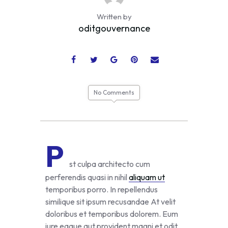
Written by
oditgouvernance
No Comments
P
st culpa architecto cum
perferendis quasi in nihil
aliquam ut
temporibus porro. In repellendus
similique sit ipsum recusandae At velit
doloribus et temporibus dolorem. Eum
iure eaque aut provident magni et odit