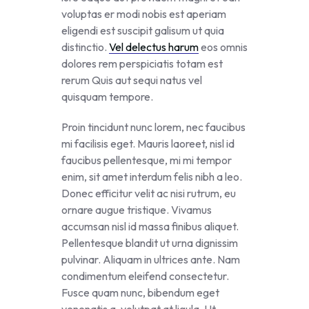
voluptas er modi nobis est aperiam
eligendi est suscipit galisum ut quia
distinctio.
Vel delectus harum
eos omnis
dolores rem perspiciatis totam est
rerum Quis aut sequi natus vel
quisquam tempore.
Proin tincidunt nunc lorem, nec faucibus
mi facilisis eget. Mauris laoreet, nisl id
faucibus pellentesque, mi mi tempor
enim, sit amet interdum felis nibh a leo.
Donec efficitur velit ac nisi rutrum, eu
ornare augue tristique. Vivamus
accumsan nisl id massa finibus aliquet.
Pellentesque blandit ut urna dignissim
pulvinar. Aliquam in ultrices ante. Nam
condimentum eleifend consectetur.
Fusce quam nunc, bibendum eget
venenatis a, volutpat at ligula. Ut