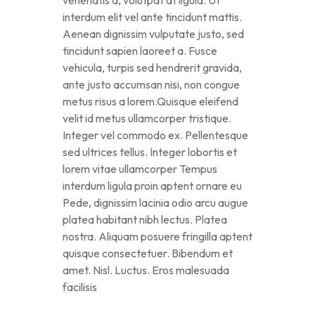
interdum elit vel ante tincidunt mattis.
Aenean dignissim vulputate justo, sed
tincidunt sapien laoreet a. Fusce
vehicula, turpis sed hendrerit gravida,
ante justo accumsan nisi, non congue
metus risus a lorem.Quisque eleifend
velit id metus ullamcorper tristique.
Integer vel commodo ex. Pellentesque
sed ultrices tellus. Integer lobortis et
lorem vitae ullamcorper Tempus
interdum ligula proin aptent ornare eu
Pede, dignissim lacinia odio arcu augue
platea habitant nibh lectus. Platea
nostra. Aliquam posuere fringilla aptent
quisque consectetuer. Bibendum et
amet. Nisl. Luctus. Eros malesuada
facilisis