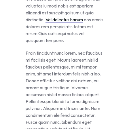
voluptas iu modi nobis est aperiam
eligendi est suscipit galisum ut quia
distinctio.
Vel delectus harum
eos omnis
dolores rem perspiciatis totam est
rerum Quis aut sequi natus vel
quisquam tempore.
Proin tincidunt nunc lorem, nec faucibus
mi facilisis eget. Mauris laoreet, nisl id
faucibus pellentesque, mi mi tempor
enim, sit amet interdum felis nibh a leo.
Donec efficitur velit ac nisi rutrum, eu
ornare augue tristique. Vivamus
accumsan nisl id massa finibus aliquet.
Pellentesque blandit ut urna dignissim
pulvinar. Aliquam in ultrices ante. Nam
condimentum eleifend consectetur.
Fusce quam nunc, bibendum eget
venenatis a, volutpat at ligula. Ut