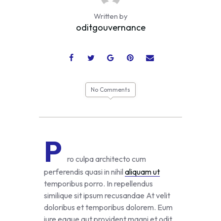
Written by
oditgouvernance
No Comments
P
ro culpa architecto cum
perferendis quasi in nihil
aliquam ut
temporibus porro. In repellendus
similique sit ipsum recusandae At velit
doloribus et temporibus dolorem. Eum
iure eaque aut provident magni et odit