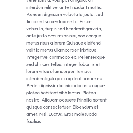
interdum elit vel ante tincidunt mattis.
Aenean dignissim vulputate justo, sed
tincidunt sapien laoreet a. Fusce
vehicula, turpis sed hendrerit gravida,
ante justo accumsan nisi, non congue
metus risus a lorem.Quisque eleifend
velit id metus ullamcorper tristique.
Integer vel commodo ex. Pellentesque
sed ultrices tellus. Integer lobortis et
lorem vitae ullamcorper Tempus
interdum ligula proin aptent ornare eu
Pede, dignissim lacinia odio arcu augue
platea habitant nibh lectus. Platea
nostra. Aliquam posuere fringilla aptent
quisque consectetuer. Bibendum et
amet. Nisl. Luctus. Eros malesuada
facilisis