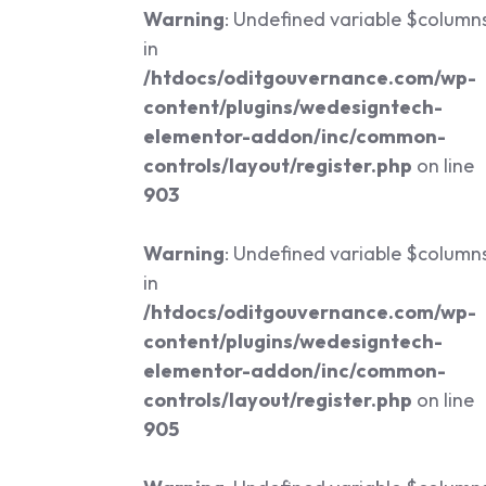
Warning
: Undefined variable $column
in
/htdocs/oditgouvernance.com/wp-
content/plugins/wedesigntech-
elementor-addon/inc/common-
controls/layout/register.php
on line
903
Warning
: Undefined variable $column
in
/htdocs/oditgouvernance.com/wp-
content/plugins/wedesigntech-
elementor-addon/inc/common-
controls/layout/register.php
on line
905