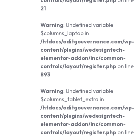
controls/layout/register.php
on line
21
Warning
: Undefined variable
$columns_laptop in
/htdocs/oditgouvernance.com/wp-
content/plugins/wedesigntech-
elementor-addon/inc/common-
controls/layout/register.php
on line
893
Warning
: Undefined variable
$columns_tablet_extra in
/htdocs/oditgouvernance.com/wp-
content/plugins/wedesigntech-
elementor-addon/inc/common-
controls/layout/register.php
on line