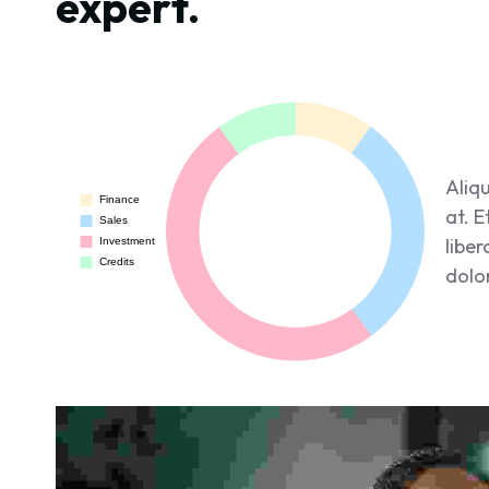
expert.
Aliqu
at. 
libe
dolo