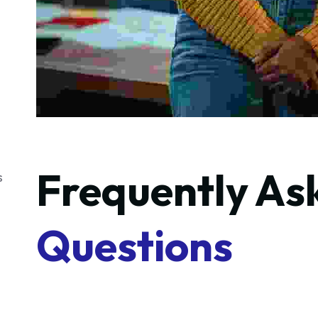
Frequently As
s
Questions 