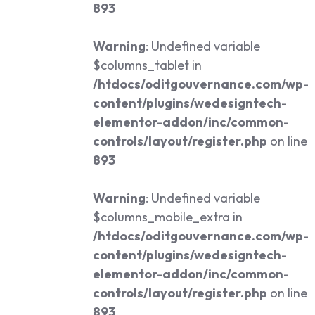
893
Warning
: Undefined variable
$columns_tablet in
/htdocs/oditgouvernance.com/wp-
content/plugins/wedesigntech-
elementor-addon/inc/common-
controls/layout/register.php
on line
893
Warning
: Undefined variable
$columns_mobile_extra in
/htdocs/oditgouvernance.com/wp-
content/plugins/wedesigntech-
elementor-addon/inc/common-
controls/layout/register.php
on line
893