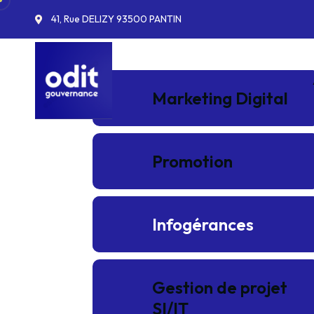
41, Rue DELIZY 93500 PANTIN
Marketing Digital
Promotion
Infogérances
Gestion de projet
SI/IT